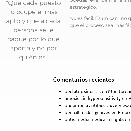
puedas rever de manera rea
"Que cada puesto
estratégico.
lo ocupe el más
No es fácil. Es un camino q
apto y que a cada
que el proceso sea más fác
persona se le
pague por lo que
aporta y no por
quién es”
Comentarios recientes
pediatric sinusitis
en
Monitorear
amoxicillin hypersensitivity
en
V
pneumonia antibiotic overview
penicillin allergy hives
en
Empres
otitis media medical insights
e