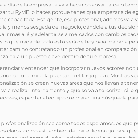
ía a día de la empresa te va a hacer colapsar tarde o tem
izar tu PyME lo haces porque tenes que empezar a deleg
te capacitada. Esa gente, ese profesional, además va a v
ia y menos sesgada del negocio, dándole a tus decision
a ir más allá y adelantarse a mercados con cambios cad
sto que nada de todo esto será de hoy para mañana per
rtar camino contratando un profesional en comparación
anza para un puesto clave dentro de tu empresa.
ferenciar y entender que incorporar nuevos actores no t
 sino con una mirada puesta en el largo plazo. Muchas ve
sionalización se crean nuevas áreas que nos llevan a tene
a a realizar internamente y que se va a tercerizar, si lo 
edores, capacitar al equipo o encarar una búsqueda par
a profesionalización sea como todos esperamos, es que 
os claros, como así también definir el liderazgo para que