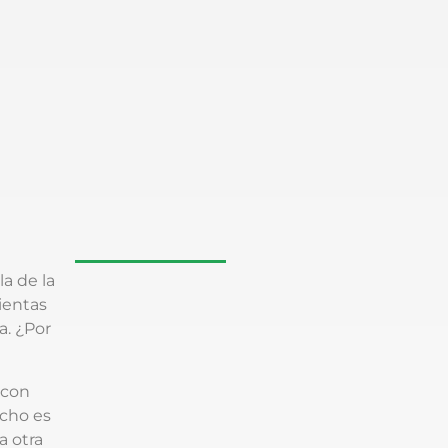
a de la
ientas
a. ¿Por
 con
ucho es
a otra