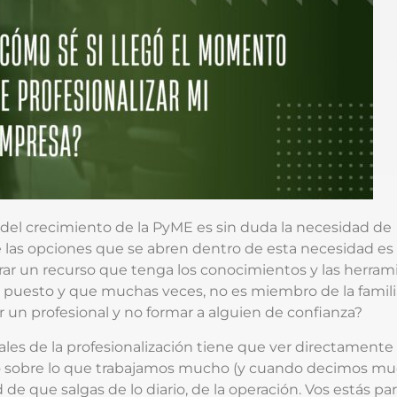
del crecimiento de la PyME es sin duda la necesidad de
 las opciones que se abren dentro de esta necesidad es l
trar un recurso que tenga los conocimientos y las herram
puesto y que muchas veces, no es miembro de la famili
 un profesional y no formar a alguien de confianza?
ales de la profesionalización tiene que ver directamente
lgo sobre lo que trabajamos mucho (y cuando decimos m
de que salgas de lo diario, de la operación. Vos estás par