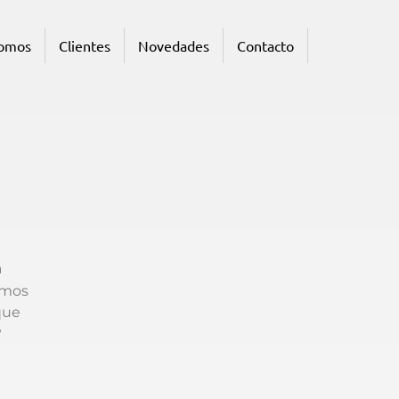
somos
Clientes
Novedades
Contacto
a
emos
que
?