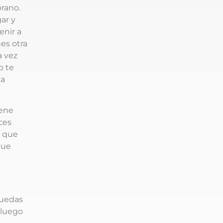
prano.
ar y
enir a
es otra
a vez
o te
 a
iene
ces
r que
que
a
puedas
 luego