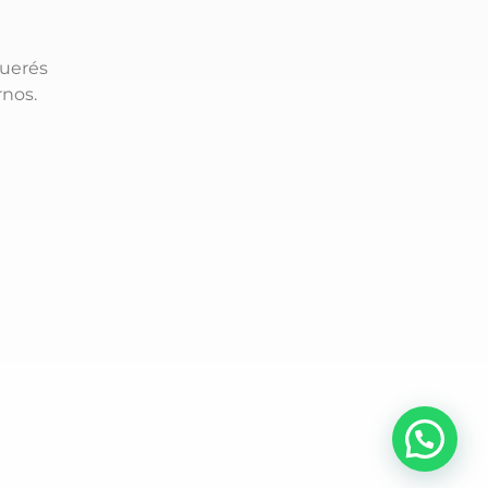
querés
rnos.