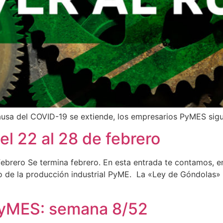
causa del COVID-19 se extiende, los empresarios PyMES sigue
el 22 al 28 de febrero
ebrero Se termina febrero. En esta entrada te contamos, en
 de la producción industrial PyME. La «Ley de Góndolas» l
PyMES: semana 8/52