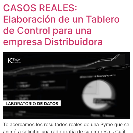
CASOS REALES:
Ir
al
Elaboración de un Tablero
contenido
de Control para una
empresa Distribuidora
Te acercamos los resultados reales de una Pyme que se
animó a solicitar una radiografía de su empresa. ¿Cuál