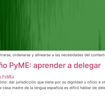
trarse, ordenarse y alinearse a las necesidades del contex
eño PyME: aprender a delegar
o: dar jurisdicción que tiene por su dignidad u oficio a o
 la casa madre de la lengua española es difícil hablar de de