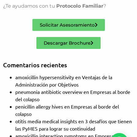
¿Te ayudamos con tu
Protocolo Familiar
?
Solicitar Asesoramiento
Descargar Brochure
Comentarios recientes
amoxicillin hypersensitivity
en
Ventajas de la
Administración por Objetivos
pneumonia antibiotic overview
en
Empresas al borde
del colapso
penicillin allergy hives
en
Empresas al borde del
colapso
otitis media medical insights
en
3 desafíos que tienen
las PyMES para lograr su continuidad
amoxicillin interaction symptoms
en
Empresas al