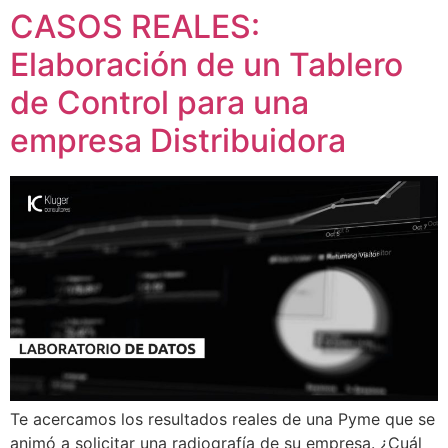
CASOS REALES:
Ir
al
Elaboración de un Tablero
contenido
de Control para una
empresa Distribuidora
Te acercamos los resultados reales de una Pyme que se
animó a solicitar una radiografía de su empresa. ¿Cuál