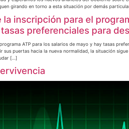
guen girando en torno a esta situación por demás particular
la inscripción para el progra
 tasas preferenciales para d
l programa ATP para los salarios de mayo y hay tasas pref
 sus puertas hacia la nueva normalidad, la situación sigue
udar […]
ervivencia