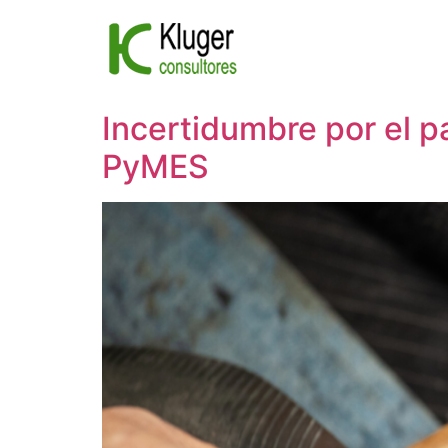
Ir
al
contenido
Incertidumbre por el p
PyMES