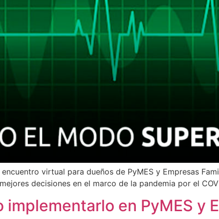
encuentro virtual para dueños de PyMES y Empresas Familia
 mejores decisiones en el marco de la pandemia por el COVI
 implementarlo en PyMES y E