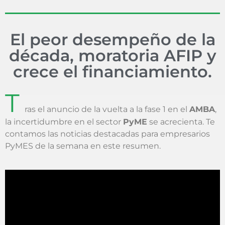
El peor desempeño de la
década, moratoria AFIP y
crece el financiamiento.
T
ras el anuncio de la vuelta a la fase 1 en el
AMBA
,
la incertidumbre en el sector
PyME
se acrecienta. Te
contamos las noticias destacadas para empresarios
PyMES de la semana en este resumen.