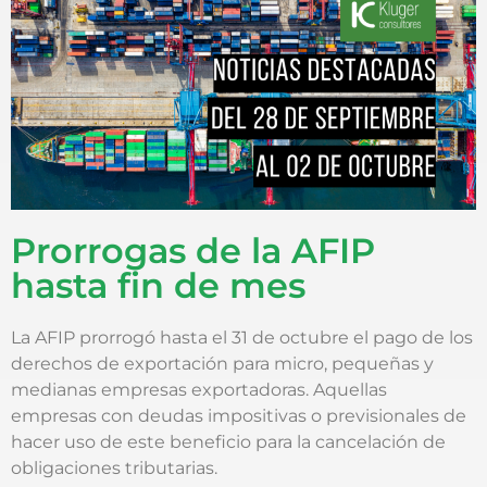
Prorrogas de la AFIP
hasta fin de mes
La AFIP prorrogó hasta el 31 de octubre el pago de los
derechos de exportación para micro, pequeñas y
medianas empresas exportadoras. Aquellas
empresas con deudas impositivas o previsionales de
hacer uso de este beneficio para la cancelación de
obligaciones tributarias.